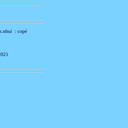
n.nhui : copé
2021