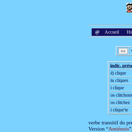
@
Accueil
Hi
indic. prés
éj clique
tu cliques
i clique
os clitchon
os clitchez
i clique'te
verbe transitif du p
Version “
Amiénois
”