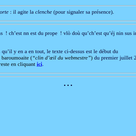
orte
: il agite la
clenche
(pour signaler sa présence).
s ! ch’est nn est du prope ! vlò doù qu’ch’est qu’éj nin sus i
 qu’il y en a en tout, le texte ci-dessus est le début du
u baroumoaite (
“clin d’œil du webmestre”
)
du premier juillet 
reste en cliquant 
ici
.
• • •