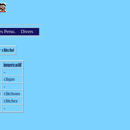
es Perso.
Divers
 clitché
impé­ratif
-
clique
-
e
clitchons
clitchez
-