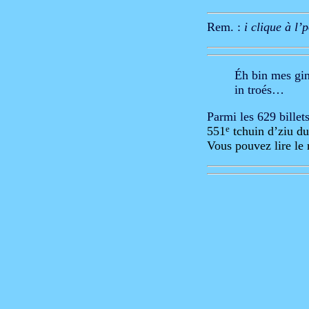
Rem. :
i clique à l’p
Éh bin mes gin
in troés…
Parmi les 629 billets
551
e
 tchuin d’ziu d
Vous pouvez lire le 