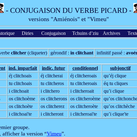
- CONJUGAISON DU VERBE PICARD -
versions "Amiénois" et "Vimeu"
storique
Diries
Conjugaison
Tchuins d’ziu
Archives
Text
verbe
clitcher
(cliqueter)
gérondif :
in clitchant
infinitif passé :
avoér
ent
ind. imparfait
indic. futur
condi­tionnel
sub­jonctif
éj clitchoais
éj clitcherai
éj clitcheroais
qu’éj clique
tu clitchoais
tu clitcheros
tu clitcheroais
éq tu cliques
i clitchoait
i clitchero
i clitcheroait
qu’i clique
s
os clitchoème
os clitcherons
os clitcheroème
qu’os clitchonch
os clitchoète
os clitcherez
os clitcheroète
qu’os clitchèche
i clitchoai'te
i clitcheront
i clitcheroai'te
qu’i clique'te
remier groupe.
, afficher la version “
Vimeu
”.