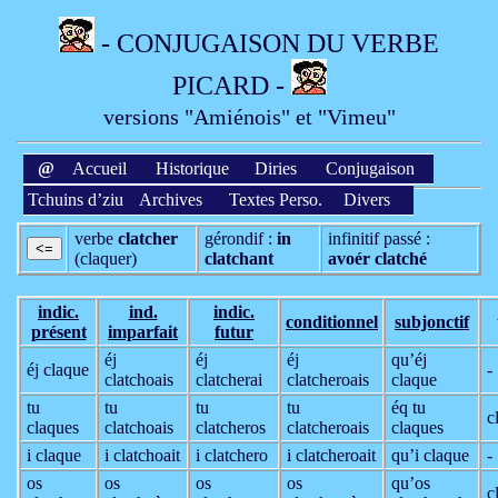
- CONJUGAISON DU VERBE
PICARD -
versions "Amiénois" et "Vimeu"
@
Accueil
Historique
Diries
Conjugaison
Tchuins d’ziu
Archives
Textes Perso.
Divers
verbe
clatcher
gérondif :
in
infinitif passé :
(claquer)
clatchant
avoér clatché
indic.
ind.
indic.
condi­tionnel
sub­jonctif
présent
imparfait
futur
éj
éj
éj
qu’éj
éj claque
-
clatchoais
clatcherai
clatcheroais
claque
tu
tu
tu
tu
éq tu
c
claques
clatchoais
clatcheros
clatcheroais
claques
i claque
i clatchoait
i clatchero
i clatcheroait
qu’i claque
-
os
os
os
os
qu’os
c