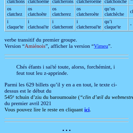
clatchons
clatchoème
clatcherons
clatcheroème
clatchonche
os
os
os
os
qu’os
c
clatchez
clatchoète
clatcherez
clatcheroète
clatchèche
i
i
i
i
qu’i
-
claque'te
clatchoai'te
clatcheront
clatcheroai'te
claque'te
verbe transitif du premier groupe.
Version “
Amiénois
”, afficher la version “
Vimeu
”.
Chés éfants i sai'té toute, alorss, forchémint, i
feut tout leu z-apprinde.
Parmi les 629 billets qu’il y en a en tout, le texte ci-
dessus est le début du
545
e
 tchuin d’ziu du baroumoaite (
“clin d’œil du webmestr
du premier avril 2021
Vous pouvez lire le reste en cliquant 
ici
.
• • •