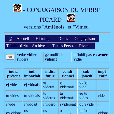
- CONJUGAISON DU VERBE
PICARD -
versions "Amiénois" et "Vimeu"
@
Accueil
Historique
Diries
Conjugaison
Tchuins d’ziu
Archives
Textes Perso.
Divers
verbe
vidier
gérondif :
in
infinitif passé :
avoér
(vider)
vidiant
vidié
indic.
ind.
indic.
condi­
sub­
impé­
présent
imparfait
futur
tionnel
jonctif
ratif
éj
éj
qu’éj
éj vide
éj vidoais
-
viderai
videroais
vide
tu
tu
éq tu
tu vides
tu vidoais
vide
videros
videroais
vides
i vide
i vidoait
i videro
i videroait
qu’i vide
-
os
os
os
qu’os
os vidons
vidons