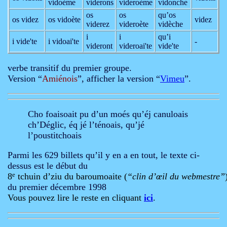
vidoème
viderons
videroème
vidonche
os
os
qu’os
os videz
os vidoète
videz
viderez
videroète
vidèche
i
i
qu’i
i vide'te
i vidoai'te
-
videront
videroai'te
vide'te
verbe transitif du premier groupe.
Version “
Amiénois
”, afficher la version “
Vimeu
”.
Cho foaisoait pu d’un moés qu’éj canuloais
ch’Déglic, éq jé l’ténoais, qu’jé
l’poustitchoais
Parmi les 629 billets qu’il y en a en tout, le texte ci-
dessus est le début du
8
e
 tchuin d’ziu du baroumoaite (
“clin d’œil du webmestre”
du premier décembre 1998
Vous pouvez lire le reste en cliquant 
ici
.