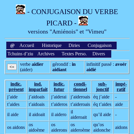
- CONJUGAISON DU VERBE
PICARD -
versions "Amiénois" et "Vimeu"
@
Accueil
Historique
Diries
Conjugaison
Tchuins d’ziu
Archives
Textes Perso.
Divers
verbe
aidier
gérondif :
in
infinitif passé :
avoér
(aider)
aidiant
aidié
indic.
ind.
indic.
condi­
sub­
impé­
présent
imparfait
futur
tionnel
jonctif
ratif
j’aide
j’aidoais
j’aiderai
j’aideroais
éq j’aide
-
t’aides
t’aidoais
t’aideros
t’aideroais
éq t’aides
aide
il
il aide
il aidoait
il aidero
qu’il aide
-
aideroait
os
os
os
qu’os
os aidons
aidons
aidoème
aiderons
aideroème
aidonche