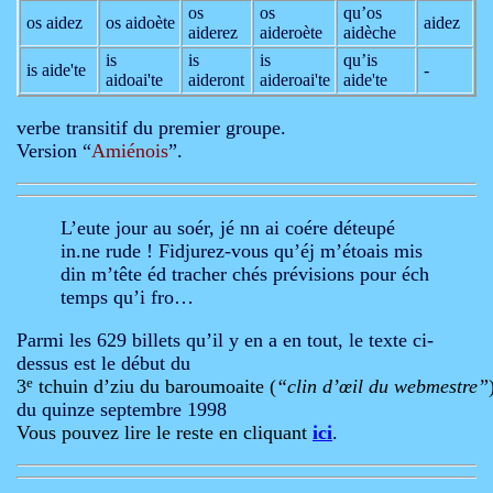
os
os
qu’os
os aidez
os aidoète
aidez
aiderez
aideroète
aidèche
is
is
is
qu’is
is aide'te
-
aidoai'te
aideront
aideroai'te
aide'te
verbe transitif du premier groupe.
Version “
Amiénois
”.
L’eute jour au soér, jé nn ai coére déteupé
in.ne rude ! Fidjurez-vous qu’éj m’étoais mis
din m’tête éd tracher chés prévisions pour éch
temps qu’i fro…
Parmi les 629 billets qu’il y en a en tout, le texte ci-
dessus est le début du
3
e
 tchuin d’ziu du baroumoaite (
“clin d’œil du webmestre”
du quinze septembre 1998
Vous pouvez lire le reste en cliquant 
ici
.