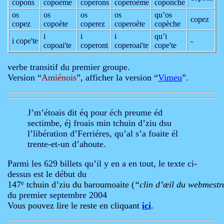
copons
copoème
coperons
coperoème
coponche
os
os
os
os
qu’os
copez
copez
copoète
coperez
coperoète
copèche
i
i
i
qu’i
i cope'te
-
copoai'te
coperont
coperoai'te
cope'te
verbe transitif du premier groupe.
Version “
Amiénois
”, afficher la version “
Vimeu
”.
J’m’étoais dit éq pour éch preume éd
sectimbe, éj froais min tchuin d’ziu dsu
l’libération d’Ferriéres, qu’al s’a foaite él
trente-et-un d’ahoute.
Parmi les 629 billets qu’il y en a en tout, le texte ci-
dessus est le début du
147
e
 tchuin d’ziu du baroumoaite (
“clin d’œil du webmestr
du premier septembre 2004
Vous pouvez lire le reste en cliquant 
ici
.