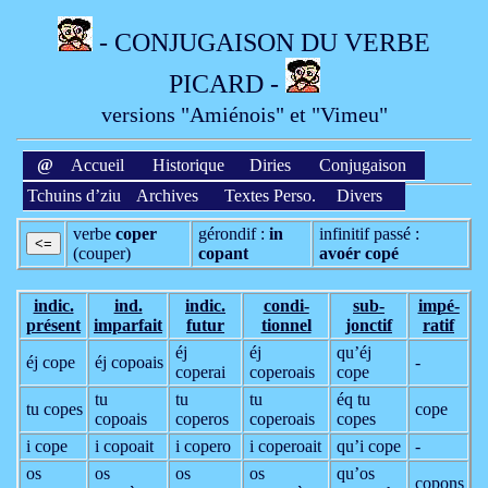
- CONJUGAISON DU VERBE
PICARD -
versions "Amiénois" et "Vimeu"
@
Accueil
Historique
Diries
Conjugaison
Tchuins d’ziu
Archives
Textes Perso.
Divers
verbe
coper
gérondif :
in
infinitif passé :
(couper)
copant
avoér copé
indic.
ind.
indic.
condi­
sub­
impé­
présent
imparfait
futur
tionnel
jonctif
ratif
éj
éj
qu’éj
éj cope
éj copoais
-
coperai
coperoais
cope
tu
tu
tu
éq tu
tu copes
cope
copoais
coperos
coperoais
copes
i cope
i copoait
i copero
i coperoait
qu’i cope
-
os
os
os
os
qu’os
copons